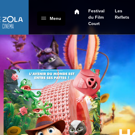
Festival
Les
du Film
Reflets
Menu
Court
ACCUEIL
FILMS
HOPPER ET LE SECRET DE…