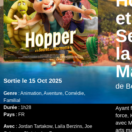
H
et
S
la
M
Sortie le 15 Oct 2025
de B
Genre
: Animation, Aventure, Comédie,
Familial
Durée
: 1h28
Ayant f
Pays
: FR
force,
avec M
Avec
:
Jordan Tartakow, Laila Berzins, Joe
arts ma