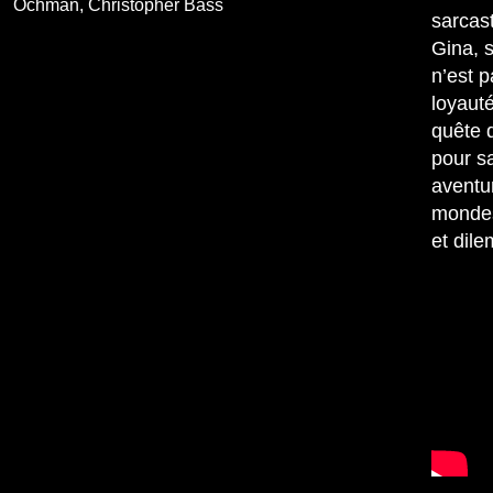
Ochman, Christopher Bass
sarcast
Gina, s
n’est p
loyauté
quête 
pour s
aventur
mondes
et dil