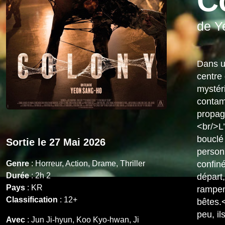
C
de Y
Dans un
centre
mystér
contam
propag
<br/>L
bouclé 
Sortie le 27 Mai 2026
person
Genre
: Horreur, Action, Drame, Thriller
confin
Durée
: 2h 2
départ,
Pays
: KR
rampe
Classification
: 12+
bêtes.
peu, i
Avec
:
Jun Ji-hyun, Koo Kyo-hwan, Ji