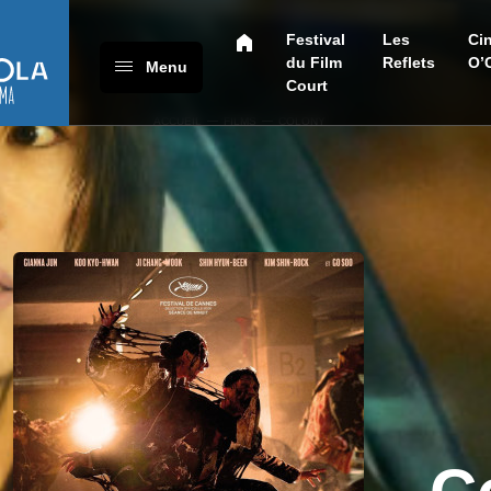
Festival
Les
Ci
du Film
Reflets
O’
Menu
Court
ACCUEIL
FILMS
COLONY