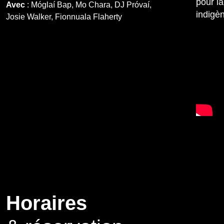
pour l
Avec
:
Móglaí Bap, Mo Chara, DJ Próvaí,
indigè
Josie Walker, Fionnuala Flaherty
Horaires