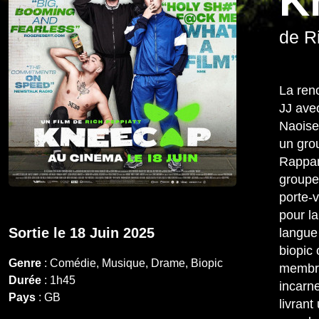
K
de R
La renc
JJ ave
Naoise 
un gro
Rappant
groupe
porte-
pour l
Sortie le 18 Juin 2025
langue
biopic 
Genre
: Comédie, Musique, Drame, Biopic
membr
Durée
: 1h45
incarne
Pays
: GB
livrant